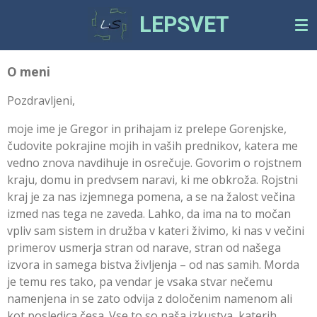
Skip
LEPSVET
to
main
content
O meni
Pozdravljeni,
moje ime je Gregor in prihajam iz prelepe Gorenjske,
čudovite pokrajine mojih in vaših prednikov, katera me
vedno znova navdihuje in osrečuje. Govorim o rojstnem
kraju, domu in predvsem naravi, ki me obkroža. Rojstni
kraj je za nas izjemnega pomena, a se na žalost večina
izmed nas tega ne zaveda. Lahko, da ima na to močan
vpliv sam sistem in družba v kateri živimo, ki nas v večini
primerov usmerja stran od narave, stran od našega
izvora in samega bistva življenja – od nas samih. Morda
je temu res tako, pa vendar je vsaka stvar nečemu
namenjena in se zato odvija z določenim namenom ali
kot posledica česa. Vse to so naša izkustva, katerih