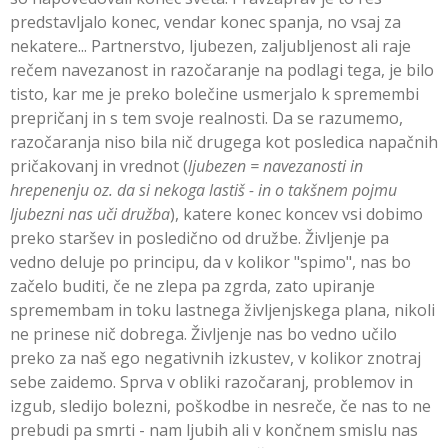
predstavljalo konec, vendar konec spanja, no vsaj za
nekatere... Partnerstvo, ljubezen, zaljubljenost ali raje
rečem navezanost in razočaranje na podlagi tega, je bilo
tisto, kar me je preko bolečine usmerjalo k spremembi
prepričanj in s tem svoje realnosti. Da se razumemo,
razočaranja niso bila nič drugega kot posledica napačnih
pričakovanj in vrednot (
ljubezen = navezanosti in
hrepenenju oz. da si nekoga lastiš - in o takšnem pojmu
ljubezni nas uči družba
), katere konec koncev vsi dobimo
preko staršev in posledično od družbe. Življenje pa
vedno deluje po principu, da v kolikor "spimo", nas bo
začelo buditi, če ne zlepa pa zgrda, zato upiranje
spremembam in toku lastnega življenjskega plana, nikoli
ne prinese nič dobrega. Življenje nas bo vedno učilo
preko za naš ego negativnih izkustev, v kolikor znotraj
sebe zaidemo. Sprva v obliki razočaranj, problemov in
izgub, sledijo bolezni, poškodbe in nesreče, če nas to ne
prebudi pa smrti - nam ljubih ali v končnem smislu nas