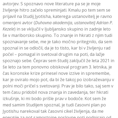
avtorjev. S spoznavo nove literature pa se je moje
življenje hitro začelo spreminjati. Kmalu po tem sem se
prijavil na študij Jyotisha, katerega ustanovitelj je ravno
omenjeni avtor (
Duhovna akademija, ustanovitelj Adrian P.
Kezele
) in se vključil v ljubljansko skupino in zadnje leto
še v mariborsko skupino. To znanje in hkrati z njim tudi
spoznavanje sebe, me je tako močno pritegnilo, da sem
spoznal in se odločil, da je to tisto, kar bi v življenju rad
počel – pomagal in svetoval drugim na poti, da lažje
spoznajo sebe. Čeprav sem študij zaključil že leta 2021 in
še leto za tem ponovno obiskoval program 3. letnika, je
čas koronske krize prinesel nove izzive in spremembe,
kar je oviralo mojo pot, da bi že takoj po izobraževanju v
polni moči pričel s svetovanji. Prav je bilo tako, saj sem v
tem času pridobil nova znanja in zavedanja, ter hkrati
izkušnje, ki mi bodo prišle prav v bodoče. Kot sem že
med samim študijem spoznal, je tudi časovni plan po
Jyotishu narekoval tak časovni cikel življenja, da me
energije za pot samostojne poslovne poti podpirajo od