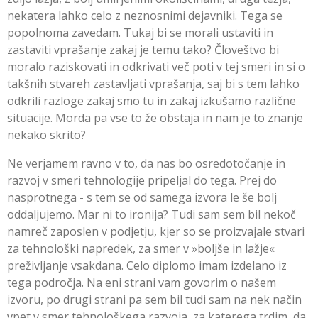
nekatera lahko celo z neznosnimi dejavniki. Tega se
popolnoma zavedam. Tukaj bi se morali ustaviti in
zastaviti vprašanje zakaj je temu tako? Človeštvo bi
moralo raziskovati in odkrivati več poti v tej smeri in si o
takšnih stvareh zastavljati vprašanja, saj bi s tem lahko
odkrili razloge zakaj smo tu in zakaj izkušamo različne
situacije. Morda pa vse to že obstaja in nam je to znanje
nekako skrito?
Ne verjamem ravno v to, da nas bo osredotočanje in
razvoj v smeri tehnologije pripeljal do tega. Prej do
nasprotnega - s tem se od samega izvora le še bolj
oddaljujemo. Mar ni to ironija? Tudi sam sem bil nekoč
namreč zaposlen v podjetju, kjer so se proizvajale stvari
za tehnološki napredek, za smer v »boljše in lažje«
preživljanje vsakdana. Celo diplomo imam izdelano iz
tega področja. Na eni strani vam govorim o našem
izvoru, po drugi strani pa sem bil tudi sam na nek način
vpet v smer tehnološkega razvoja, za katerega trdim, da