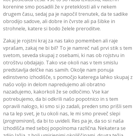
korenine smo posadili že v preteklosti ali v nekem
drugem času, sedaj pa je napočil trenutek, da te sadike
obrodijo sadove, ali dobre in čvrste ali pa šibke in
strohnele, katere si bodo želele preroditve.
Zakaj je rojstni kraj za nas tako pomemben ali raje
vprašam, zakaj ne bi bil? To je namreč naš prvi stik s tem
svetom, seveda skupaj z osebami, ki nas ob rojstvu in
otroštvu obdajajo. Tako vse okoli nas v tem smislu
predstavlja delčke nas samih. Okolje nam ponuja
edinstveno izhodišče, s pomočjo katerega lahko skupaj z
našo voljo in delom napredujemo ali obratno
nazadujemo, kakorkoli že se odločimo. Vse kar
potrebujemo, da bi odkrili našo popotnico in s tem
opravili nalogo, ki smo si jo zadali, preden smo prišli sem
na ta lep svet, je tu okoli nas, le mi smo preveč slepi
(
programirani
), da bi to uvideli. Res pa je, da so si naša
izhodišča med seboj popolnoma različna. Nekatera se
zdijo lažja, z bolj umirjenimi okoliščinami, druga težja,