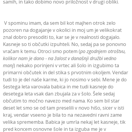
samih, in tako dobimo novo priložnost v drugi obliki.
V spominu imam, da sem bil kot majhen otrok zelo
pozoren na dogajanje v okolici in moj um je velikokrat
znal dobro presoditi to, kar se je v realnosti dogajalo.
Kasneje so ti občutki izpuhteli. No, sedaj pa se ponovno
vračam k temu. Otroci smo potem (
po zgodnjem otroštvu,
kolikor nam je dano - na žalost v današnji družbi vedno
manj
) nekako porinjeni v vrtec ali šolo in izgubimo ta
primarni občutek in del stika s prvotnim okoljem. Vendar
tudi to je del naše karme, ki jo nosimo v sebi. Mene je do
šestega leta varovala babica in me tudi kasneje do
desetega leta vsak dan zbujala za v šolo. Šele sedaj
občutim to močno navezo med nama. Ko sem bil star
deset let smo se od tam preselili v novo hišo, sicer v isti
kraj, vendar vseeno je bila to na nezavedni ravni zame
velika sprememba. Babica je umrla nekaj let kasneje, tik
pred koncem osnovne šole in ta izguba me je v