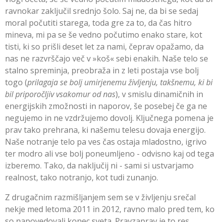
ravnokar zaključil srednjo šolo. Saj ne, da bi se sedaj
moral počutiti starega, toda gre za to, da čas hitro
mineva, mi pa se še vedno počutimo enako stare, kot
tisti, ki so prišli deset let za nami, čeprav opažamo, da
nas ne razvrščajo več v »koš« sebi enakih. Naše telo se
stalno spreminja, preobraža in z leti postaja vse bolj
togo (
prilagaja se bolj umirjenemu življenju, takšnemu, ki bi
bil priporočljiv vsakomur od nas
), v smislu dinamičnih in
energijskih zmožnosti in naporov, še posebej če ga ne
negujemo in ne vzdržujemo dovolj. Ključnega pomena je
prav tako prehrana, ki našemu telesu dovaja energijo.
Naše notranje telo pa ves čas ostaja mladostno, igrivo
ter modro ali vse bolj poneumljeno - odvisno kaj od tega
izberemo. Tako, da naključij ni - sami si ustvarjamo
realnost, tako notranjo, kot tudi zunanjo.
Z drugačnim razmišljanjem sem se v življenju srečal
nekje med letoma 2011 in 2012, ravno malo pred tem, ko
so napovedovali konec sveta. Pravzaprav je to res