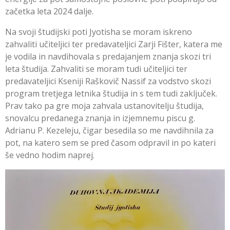
začetka leta 2024 dalje.
Na svoji študijski poti Jyotisha se moram iskreno
zahvaliti učiteljici ter predavateljici Zarji Fišter, katera me
je vodila in navdihovala s predajanjem znanja skozi tri
leta študija. Zahvaliti se moram tudi učiteljici ter
predavateljici Kseniji Raškovič Nassif za vodstvo skozi
program tretjega letnika študija in s tem tudi zaključek.
Prav tako pa gre moja zahvala ustanovitelju študija,
snovalcu predanega znanja in izjemnemu piscu g.
Adrianu P. Kezeleju, čigar besedila so me navdihnila za
pot, na katero sem se pred časom odpravil in po kateri
še vedno hodim naprej.