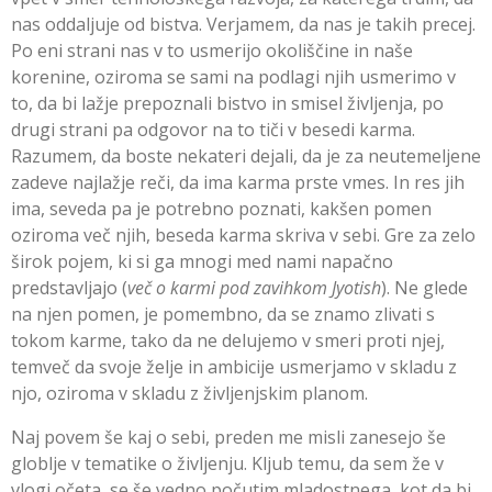
nas oddaljuje od bistva. Verjamem, da nas je takih precej.
Po eni strani nas v to usmerijo okoliščine in naše
korenine, oziroma se sami na podlagi njih usmerimo v
to, da bi lažje prepoznali bistvo in smisel življenja, po
drugi strani pa odgovor na to tiči v besedi karma.
Razumem, da boste nekateri dejali, da je za neutemeljene
zadeve najlažje reči, da ima karma prste vmes. In res jih
ima, seveda pa je potrebno poznati, kakšen pomen
oziroma več njih, beseda karma skriva v sebi. Gre za zelo
širok pojem, ki si ga mnogi med nami napačno
predstavljajo (
več o karmi pod zavihkom Jyotish
). Ne glede
na njen pomen, je pomembno, da se znamo zlivati s
tokom karme, tako da ne delujemo v smeri proti njej,
temveč da svoje želje in ambicije usmerjamo v skladu z
njo, oziroma v skladu z življenjskim planom.
Naj povem še kaj o sebi, preden me misli zanesejo še
globlje v tematike o življenju. Kljub temu, da sem že v
vlogi očeta, se še vedno počutim mladostnega, kot da bi