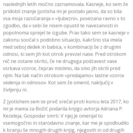
naslednjih letih močno zaznamovala. Kasneje, ko sem že
pridobil znanje Jyotisha mi je postalo jasno, da so bila
vsa moja razočaranja v »ljubezni«, povezana ravno s to
zgodbo, da v sebi še nisem opustil te navezanosti in
popolnoma sprejel te izgube. Prav tako sem se kasneje v
zakonu soočal s podobno situacijo, kakršno sta imela
med seboj dedek in babica, v kombinaciji še z drugimi
odnosi, ki sem jih kot otrok prevzel nase. Pred otrokom
nič ne ostane skrito, če ne drugega podzavest vase
vsrkava vzorce, čeprav mislimo, da smo jih skrili pred
njim. Na tak način otrokom »predajamo« lastne vzorce
vedenja in odnosov. Kot sem že omenil, naključij v
življenju ni.
Z Jyotishem sem se prvič srečal proti koncu leta 2017, ko
mi je mama za Božič podarila knjigo avtorja Adriana P.
Kezeleja, Gospodar smrti. V njej je omenjal to
vsemogočno in starodavno znanje, kar me je spodbudilo
k branju še mnogih drugih knjig, njegovih in od drugih